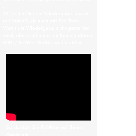
.
12. Testen Sie die Wiedergabe sowohl
mit VoiceQ als auch mit Pro Tools.
Wenn die Wiedergabe nicht gestartet
wird, überprüfen Sie, ob keine anderen
MIDI / ReWire-Geräte an die aktive
DAW angeschlossen sind.
So richten Sie ReWire auf Ihrem
Gerät ein