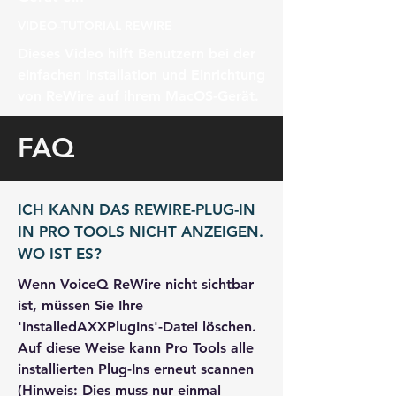
VIDEO-TUTORIAL REWIRE
Dieses Video hilft Benutzern bei der
einfachen Installation und Einrichtung
von ReWire auf ihrem MacOS-Gerät.
FAQ
ICH KANN DAS REWIRE-PLUG-IN
IN PRO TOOLS NICHT ANZEIGEN.
WO IST ES?
Wenn VoiceQ ReWire nicht sichtbar
ist, müssen Sie Ihre
'InstalledAXXPlugIns'-Datei löschen.
Auf diese Weise kann Pro Tools alle
installierten Plug-Ins erneut scannen
(Hinweis: Dies muss nur einmal