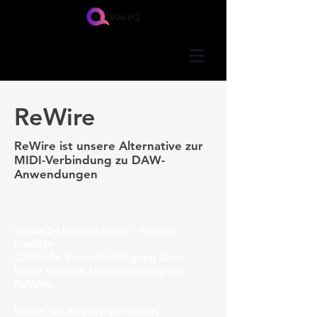
ReWire
ReWire ist unsere Alternative zur
MIDI-Verbindung zu DAW-
Anwendungen
REWIRE
VoiceQ-Lizenznehmer - Rewire-
Update
Offizielle Benachrichtigung über
keine weitere Unterstützung für
ReWire.
.
Wenn Sie ReWire weiterhin