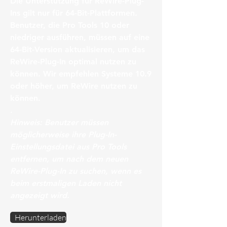
Die Unterstützung für ReWire-Plug-
Ins gilt nur für 64-Bit-Plattformen.
Benutzer, die Pro Tools 10 oder
niedriger ausführen, müssen auf eine
64-Bit-Version aktualisieren, um das
ReWire-Plug-In optimal nutzen zu
können. Wir empfehlen Systeme 10.9
oder höher, um ReWire nutzen zu
können.
.
Hinweis: Benutzer müssen
möglicherweise ihre Plug-In-
Einstellungsdatei aus Pro Tools
entfernen, um nach dem neuen
ReWire-Plug-In zu suchen, wenn es
beim erstmaligen Laden nicht
angezeigt wird.
Herunterladen