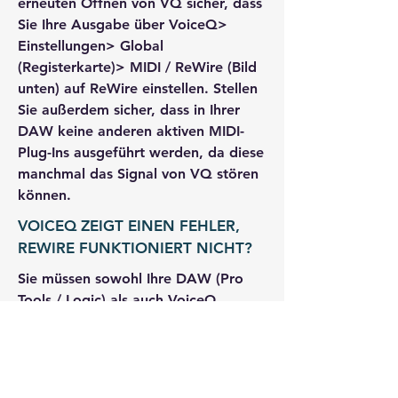
erneuten Öffnen von VQ sicher, dass
Sie Ihre Ausgabe über VoiceQ>
Einstellungen> Global
(Registerkarte)> MIDI / ReWire (Bild
unten) auf ReWire einstellen. Stellen
Sie außerdem sicher, dass in Ihrer
DAW keine anderen aktiven MIDI-
Plug-Ins ausgeführt werden, da diese
manchmal das Signal von VQ stören
können.
VOICEQ ZEIGT EINEN FEHLER,
REWIRE FUNKTIONIERT NICHT?
Sie müssen sowohl Ihre DAW (Pro
Tools / Logic) als auch VoiceQ
schließen. Häufig müssen die Plug-In-
Daten des Anwendungscaches und
die Instanz geschlossen werden, um
den ReWire-Durchsatz