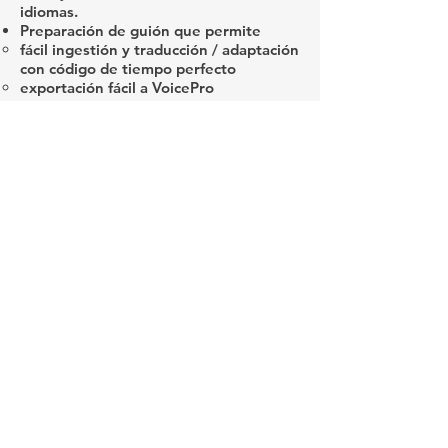
idiomas.
Preparación de guión que permite
fácil ingestión y traducción / adaptación
con código de tiempo perfecto
exportación fácil a VoicePro
el productor realiza cambios sobre la
marcha
talento de voz para ofrecer una
sincronización de labios perfecta
El control de calidad en Darwin y Newts
valida que el doblaje sea del más alto
nivel
¿Por qué eligió VoiceQ como solución y
/ o qué la hace mejor que la
competencia?
Recomendado por nuestro traductor de
idiomas y director de voz Tweedie
Waititi
Posibilidad de comprar una suscripción
proyecto por proyecto.
VoiceQ era fácil de hacer negocios con
A los actores les encantó