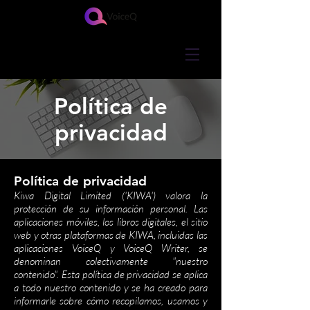
Política de
privacidad
Política de privacidad
Kiwa Digital Limited ('KIWA') valora la
protección de su información personal. Las
aplicaciones móviles, los libros digitales, el sitio
web y otras plataformas de KIWA, incluidas las
aplicaciones VoiceQ y VoiceQ Writer, se
denominan colectivamente "nuestro
contenido". Esta política de privacidad se aplica
a todo nuestro contenido y se ha creado para
informarle sobre cómo recopilamos, usamos y