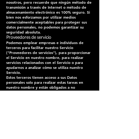
nosotros, pero recuerde que ningún método de
transmisión a través de Internet o método de
almacenamiento electrónico es 100% seguro. Si
bien nos esforzamos por utilizar medios
comercialmente aceptables para proteger sus
datos personales, no podemos garantizar su
seguridad absoluta.
Proveedores de servicio
Podemos emplear empresas e individuos de
terceros para facilitar nuestro Servicio
("Proveedores de servicios"), para proporcionar
el Servicio en nuestro nombre, para realizar
servicios relacionados con el Servicio o para
ayudarnos a analizar cómo se utiliza nuestro
Servicio.
Estos terceros tienen acceso a sus Datos
personales solo para realizar estas tareas en
nuestro nombre y están obligados a no
divulgarlos ni utilizarlos para ningún otro
propósito.
Analítica
Podemos utilizar proveedores de servicios de
terceros para monitorear y analizar el uso de
nuestro servicio.
Google analitico
Google Analytics es un servicio de análisis
web ofrecido por Google que rastrea e
informa el tráfico del sitio web. Google